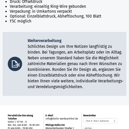
Druck: Offsetdruck
Verarbeitung: einseitig Ring-Wire gebunden
Verpackung: in Umkartons verpackt
Optional: Einzelblattdruck, Abheftlochung, 100 Blatt
FSC möglich
Weiterverarbeitung
Schlichtes Design um Ihre Notizen langfristig zu
binden. Bei Tagungen, am Arbeitsplatz oder im Alltag.
Neben unserem Standard haben Sie die Möglichkeit
zahlreiche Materialien genau nach Ihren Wünschen zu
kombinieren. Runden Sie Ihr Design ab, ergänzen Sie
einen Einzelblattdruck oder eine Abheftlochung. Wir
bieten Ihnen viele weitere, individuelle Verarbeitungs-
und Veredelungsmöglichkeiten.
Persönliche Beratung
E-Mail
Newsletter
Telefon
info@holle-werbeartikel.de
02947 / 97 96 - 0
Mo.-Do. von 8:00 - 16:30 Uhr
Philipp Holle KG
Fr. von 8:00 - 15:30 Uhr
Wünschelburger Straße 1