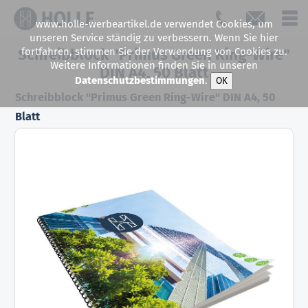
www.holle-werbeartikel.de verwendet Cookies, um
unseren Service ständig zu verbessern. Wenn Sie hier
fortfahren, stimmen Sie der Verwendung von Cookies zu.
Schreibblock "Primus Green Ring-Wire"
Weitere Informationen finden Sie in unseren
DIN A4, 50 Blatt
Datenschutzbestimmungen
.
OK
Schreibblock "Primus Green Ring-Wire" DIN A4, 50
Blatt