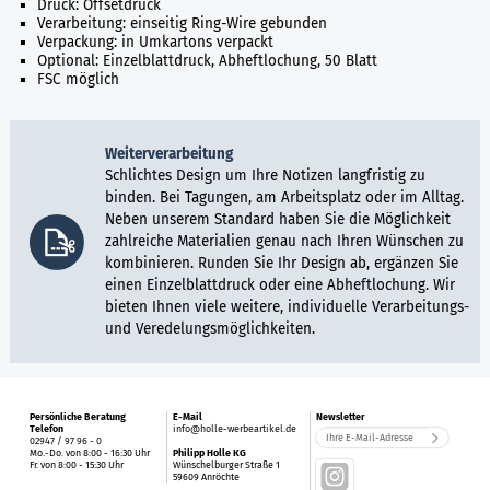
Druck: Offsetdruck
Verarbeitung: einseitig Ring-Wire gebunden
Verpackung: in Umkartons verpackt
Optional: Einzelblattdruck, Abheftlochung, 50 Blatt
FSC möglich
Weiterverarbeitung
Schlichtes Design um Ihre Notizen langfristig zu
binden. Bei Tagungen, am Arbeitsplatz oder im Alltag.
Neben unserem Standard haben Sie die Möglichkeit
zahlreiche Materialien genau nach Ihren Wünschen zu
kombinieren. Runden Sie Ihr Design ab, ergänzen Sie
einen Einzelblattdruck oder eine Abheftlochung. Wir
bieten Ihnen viele weitere, individuelle Verarbeitungs-
und Veredelungsmöglichkeiten.
Persönliche Beratung
E-Mail
Newsletter
Telefon
info@holle-werbeartikel.de
02947 / 97 96 - 0
Mo.-Do. von 8:00 - 16:30 Uhr
Philipp Holle KG
Fr. von 8:00 - 15:30 Uhr
Wünschelburger Straße 1
59609 Anröchte